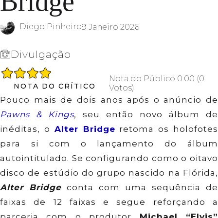
Bridge
Diego Pinheiro
9 Janeiro 2026
Divulgação
Nota do Público
0.00
(
0
NOTA DO CRÍTICO
Votos
)
Pouco mais de dois anos após o anúncio de
Pawns & Kings
, seu então novo álbum de
inéditas, o
Alter Bridge
retoma os holofote
para si com o lançamento do álbum
autointitulado. Se configurando como o oitavo
disco de estúdio do grupo nascido na Flórida,
Alter Bridge
conta com uma sequência de
faixas de 12 faixas e segue reforçando a
parceria com o produtor
Michael “Elvis