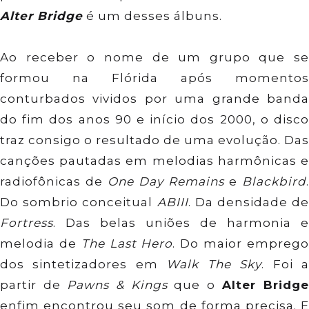
Alter Bridge
é um desses álbuns.
Ao receber o nome de um grupo que se
formou na Flórida após momentos
conturbados vividos por uma grande banda
do fim dos anos 90 e início dos 2000, o disco
traz consigo o resultado de uma evolução. Das
canções pautadas em melodias harmônicas e
radiofônicas de
One Day Remains
e
Blackbird
.
Do sombrio conceitual
ABIII
. Da densidade de
Fortress
. Das belas uniões de harmonia e
melodia de
The Last Hero
. Do maior empreg
dos sintetizadores em
Walk The Sky
. Foi 
partir de
Pawns & Kings
que o
Alter Bridge
enfim encontrou seu som de forma precisa. E