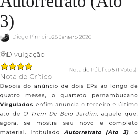
Autorretrato (Ato
3)
Diego Pinheiro
28 Janeiro 2026
Divulgação
Nota do Público
5
(
1
Votos
)
Nota do Crítico
Depois do anúncio de dois EPs ao longo de
quatro meses, o quarteto pernambucano
Virgulados
enfim anuncia o terceiro e últim
ato de
O Trem De Belo Jardim
, aquele que,
agora, se mostra seu novo e completo
material. Intitulado
Autorretrato (Ato 3)
, 