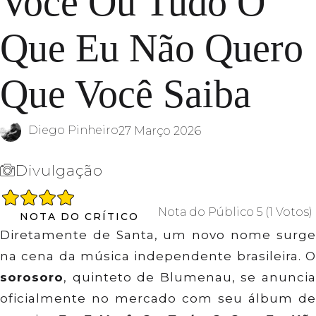
Você Ou Tudo O
Que Eu Não Quero
Que Você Saiba
Diego Pinheiro
27 Março 2026
Divulgação
Nota do Público
5
(
1
Votos
)
NOTA DO CRÍTICO
Diretamente de Santa, um novo nome surge
na cena da música independente brasileira. O
sorosoro
, quinteto de Blumenau, se anuncia
oficialmente no mercado com seu álbum de